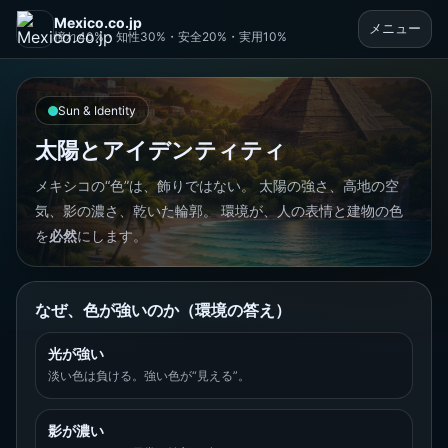
Mexico.co.jp
メニュー
憧れ40%・知性30%・安全20%・実用10%
Sun & Identity
太陽とアイデンティティ
メキシコの“色”は、飾りではない。 太陽の強さ、高地の空
気、影の濃さ、乾いた輪郭。 環境が、人の表情と建物の色
を
必然
にします。
なぜ、色が強いのか（環境の答え）
光が強い
淡い色は負ける。強い色が“見える”。
影が濃い