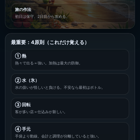
旅の作法
初日は保守、2日目から攻める。
最重要：4原則（これだけ覚える）
① 熱
熱々で出る＝強い。加熱は最大の防御。
② 水（氷）
水の扱いが怪しいと負ける。不安なら最初はボトル。
③ 回転
客が多い店＝仕込みが新しい。
④ 手元
手袋より動線。会計と調理が分離していると強い。