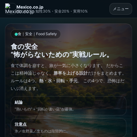
Mexico.co.jp
メニュー
憧れ40%・知性30%・安全20%・実用10%
食｜安全｜Food Safety
食の安全
“怖がらないための”実戦ルール。
食で体調を崩すと、旅が一気に小さくなります。 だからこ
こは精神論じゃなく、
勝率を上げる設計
だけをまとめます。
ルールは4つ。
熱・水・回転・手元
。 この4つで、恐怖はだ
いぶ消えます。
結論
“熱いもの”＋“回転が速い店”が最強。
注意点
氷／生野菜／生ものは段階的に。