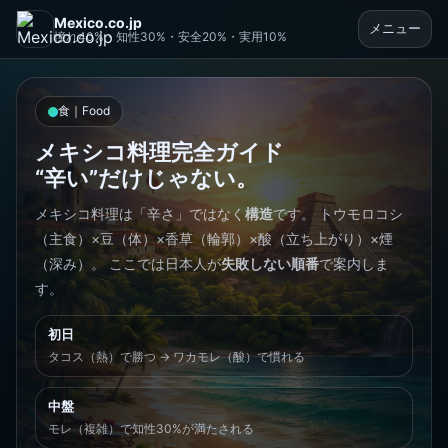
Mexico.co.jp
メニュー
憧れ40%・知性30%・安全20%・実用10%
食｜Food
メキシコ料理完全ガイド
“辛い”だけじゃない。
メキシコ料理は「辛さ」ではなく
構造
です。 トウモロコシ
（主食）×豆（体）×香草（輪郭）×酸（立ち上がり）×煙
（深み）。 ここでは日本人が
失敗しない順番
で案内しま
す。
初日
タコス（熱）で勝つ → ワカモレ（酸）で慣れる
中盤
モレ（複雑）で知性30%が満たされる