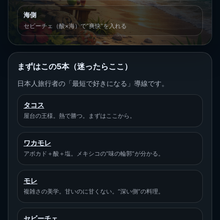
海側
セビーチェ（酸×海）で“爽快”を入れる
まずはこの5本（迷ったらここ）
日本人旅行者の「最短で好きになる」導線です。
タコス
屋台の王様。熱で勝つ。まずはここから。
ワカモレ
アボカド＋酸＋塩。メキシコの“味の輪郭”が分かる。
モレ
複雑さの美学。甘いのに甘くない。“深い側”の料理。
セビーチェ