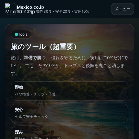
Mexico.co.jp
メニュー
憧れ40%・知性30%・安全20%・実用10%
Tools
旅のツール（超重要）
旅は、
準備で勝つ
。 憧れを守るために、実用は“10%だけ”で
いい。 でも、その10%が、トラブルと後悔を丸ごと消しま
す。
即効
ペソ換算・チップ・予算
安心
セルフ安全チェック
深み
遺跡ルート設計・フレーズ