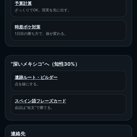
予算計算
ざっくりでOK。現実を先に出す。
時差ボケ対策
1日目の勝ち方で、旅が変わる。
“深いメキシコ”へ（知性30%）
遺跡ルート・ビルダー
点を線にする。
スペイン語フレーズカード
会話は“短文”で勝てる。
連絡先