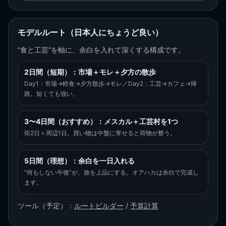
モデルルート（日本人にちょうど良い）
“食と工芸”を軸に、余白を入れて深くする構成です。
2日間（短期）：市場＋モレ＋夕方の散歩
Day1：市場→軽食→夕方散歩→モレ／Day2：工芸→カフェ→帰
路。短くても強い。
3〜4日間（おすすめ）：メスカル＋工芸村を1つ
街2日＋周辺1日。買い物は中盤に寄せると荷物が整う。
5日間（理想）：余白を一日入れる
“何もしない午後”が、旅を上品にする。オアハカは余白で完成し
ます。
ツール（予定）：
ルートビルダー
/
予算計算