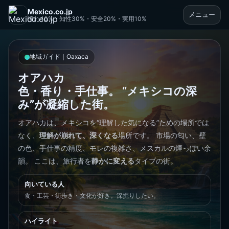
Mexico.co.jp
メニュー
憧れ40%・知性30%・安全20%・実用10%
地域ガイド｜Oaxaca
オアハカ
色・香り・手仕事。 “メキシコの深
み”が凝縮した街。
オアハカは、メキシコを“理解した気になる”ための場所では
なく、
理解が崩れて、深くなる
場所です。 市場の匂い、壁
の色、手仕事の精度、モレの複雑さ、メスカルの煙っぽい余
韻。 ここは、旅行者を
静かに変える
タイプの街。
向いている人
食・工芸・街歩き・文化が好き。深掘りしたい。
ハイライト