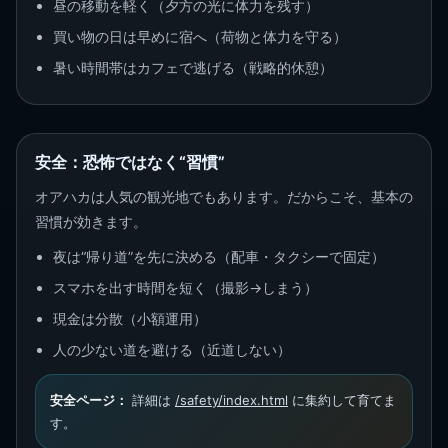
昼の移動を軽く（夕方の光に体力を残す）
買い物の日は早めに宿へ（荷物と体力を守る）
暑い時間帯はカフェで逃げる（戦略的休憩）
安全：恐怖ではなく“習慣”
オアハカは人気の観光地でもあります。だからこそ、基本の
習慣が効きます。
夜は“帰り道”を先に決める（配車・タクシーで固定）
スマホを出す時間を短く（撮影→しまう）
現金は分散（小額運用）
人の少ない道を避ける（近道しない）
安全ページ：
詳細は
/safety/index.html
に集約して育てま
す。