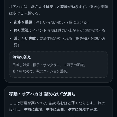
オアハカは、暑さより
日差しと乾燥
が効きます。快適な季節
は歩ける＝勝てる。
街歩き重視：
涼しい時期が強い（昼に歩ける）
祭り重視：
イベント時期は魅力が上がるが混雑も増える
避けたい失敗：
乾燥で喉がやられる（飲み物と休憩が必
要）
装備の答え
日差し対策（帽子・サングラス）＋薄手の羽織。
歩く街なので、靴はクッション重視。
移動：オアハカは“詰めない”が勝ち
ここは密度が高いので、詰め込むほど薄くなります。 旅の
設計は、
午前に市場、午後に余白、夕方に散歩
で完成。