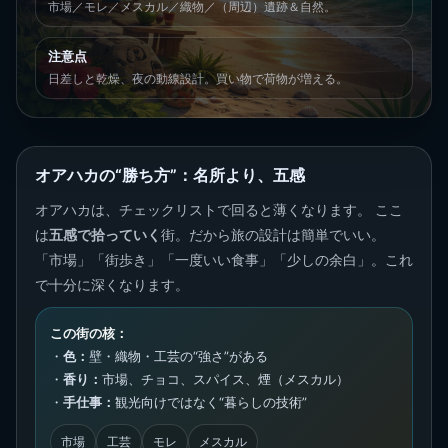
市場／モレ／メスカル／織物／（周辺）遺跡＆自然。
注意点
日差しと乾燥、夜の動線設計。買い物で荷物が増える。
オアハカの“勝ち方”：名所より、五感
オアハカは、チェックリストで回ると薄くなります。 ここ
は
五感で拾っていく
街。だから旅の設計は簡単でいい。
「市場」「街歩き」「一度いい食事」「少しの余白」。これ
で十分に深くなります。
この街の核：
・
色：
壁・織物・工芸の“強さ”がある
・
香り：
市場、チョコ、スパイス、煙（メスカル）
・
手仕事：
観光向けではなく“暮らしの技術”
市場
工芸
モレ
メスカル